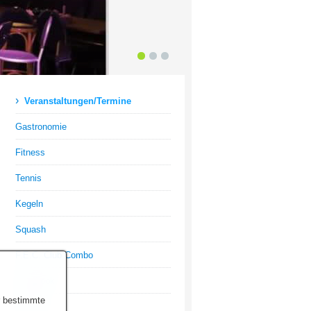
1
2
3
›
Veranstaltungen/Termine
Gastronomie
Fitness
Tennis
Kegeln
Squash
F.E.C. Club Combo
Facebook
r bestimmte
Pension